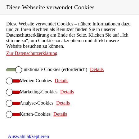
Diese Webseite verwendet Cookies
Diese Website verwendet Cookies – nähere Informationen dazu
Karriere
und zu Ihren Rechten als Benutzer finden Sie in unserer
Ausbildung
Datenschutzerklärung am Ende der Seite. Klicken Sie auf „Ich
stimme zu“, um Cookies zu akzeptieren und direkt unsere
Unternehmen
Website besuchen zu können.
Aktuelles
Zur Datenschutzerklärung
Kontakt
Funktionale Cookies (erforderlich)
Details
Suchen
Medien Cookies
Details
ILIAS E-Learning
Startseite ILIAS E-Learning
Marketing-Cookies
Details
ILIAS-Betrieb
Analyse-Cookies
Details
ILIAS Hosting
Karten-Cookies
ILIAS On-Premises
Details
ILIAS Anwendersupport
ILIAS-Implementierung
Auswahl akzeptieren
ILIAS Design