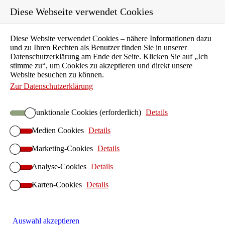
Diese Webseite verwendet Cookies
Diese Website verwendet Cookies – nähere Informationen dazu
Karriere
und zu Ihren Rechten als Benutzer finden Sie in unserer
Ausbildung
Datenschutzerklärung am Ende der Seite. Klicken Sie auf „Ich
stimme zu“, um Cookies zu akzeptieren und direkt unsere
Unternehmen
Website besuchen zu können.
Aktuelles
Zur Datenschutzerklärung
Kontakt
Funktionale Cookies (erforderlich)
Details
Suchen
Medien Cookies
Details
ILIAS E-Learning
Startseite ILIAS E-Learning
Marketing-Cookies
Details
ILIAS-Betrieb
Analyse-Cookies
Details
ILIAS Hosting
Karten-Cookies
ILIAS On-Premises
Details
ILIAS Anwendersupport
ILIAS-Implementierung
Auswahl akzeptieren
ILIAS Design