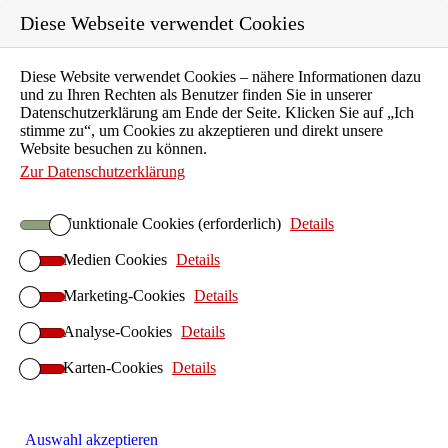
Diese Webseite verwendet Cookies
Diese Website verwendet Cookies – nähere Informationen dazu
und zu Ihren Rechten als Benutzer finden Sie in unserer
Datenschutzerklärung am Ende der Seite. Klicken Sie auf „Ich
Karriere
stimme zu“, um Cookies zu akzeptieren und direkt unsere
Ausbildung
Website besuchen zu können.
Unternehmen
Zur Datenschutzerklärung
Aktuelles
Funktionale Cookies (erforderlich)
Details
Kontakt
Medien Cookies
Details
Suchen
Marketing-Cookies
ILIAS E-Learning
Details
Startseite ILIAS E-Learning
Analyse-Cookies
Details
ILIAS-Betrieb
Karten-Cookies
Details
ILIAS Hosting
ILIAS On-Premises
ILIAS Anwendersupport
Auswahl akzeptieren