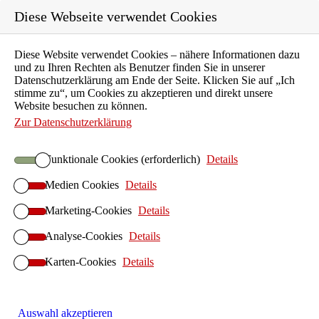
Diese Webseite verwendet Cookies
Diese Website verwendet Cookies – nähere Informationen dazu
Karriere
und zu Ihren Rechten als Benutzer finden Sie in unserer
Ausbildung
Datenschutzerklärung am Ende der Seite. Klicken Sie auf „Ich
stimme zu“, um Cookies zu akzeptieren und direkt unsere
Unternehmen
Website besuchen zu können.
Aktuelles
Zur Datenschutzerklärung
Kontakt
Funktionale Cookies (erforderlich)
Details
Suchen
Medien Cookies
Details
ILIAS E-Learning
Startseite ILIAS E-Learning
Marketing-Cookies
Details
ILIAS-Betrieb
Analyse-Cookies
Details
ILIAS Hosting
Karten-Cookies
ILIAS On-Premises
Details
ILIAS Anwendersupport
ILIAS-Implementierung
Auswahl akzeptieren
ILIAS Design