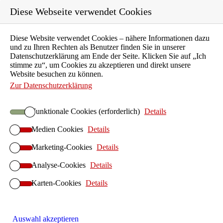
Diese Webseite verwendet Cookies
Diese Website verwendet Cookies – nähere Informationen dazu
und zu Ihren Rechten als Benutzer finden Sie in unserer
Datenschutzerklärung am Ende der Seite. Klicken Sie auf „Ich
Karriere
stimme zu“, um Cookies zu akzeptieren und direkt unsere
Ausbildung
Website besuchen zu können.
Unternehmen
Zur Datenschutzerklärung
Aktuelles
Funktionale Cookies (erforderlich)
Details
Kontakt
Medien Cookies
Details
Suchen
Marketing-Cookies
ILIAS E-Learning
Details
Startseite ILIAS E-Learning
Analyse-Cookies
Details
ILIAS-Betrieb
Karten-Cookies
Details
ILIAS Hosting
ILIAS On-Premises
ILIAS Anwendersupport
Auswahl akzeptieren