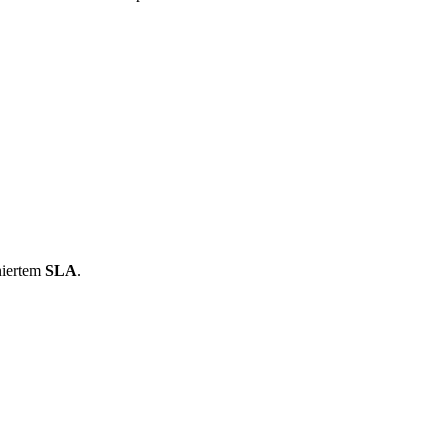
niertem
SLA
.