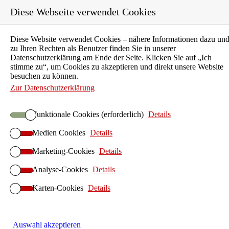
Diese Webseite verwendet Cookies
Diese Website verwendet Cookies – nähere Informationen dazu un
Karriere
zu Ihren Rechten als Benutzer finden Sie in unserer
Ausbildung
Datenschutzerklärung am Ende der Seite. Klicken Sie auf „Ich
stimme zu“, um Cookies zu akzeptieren und direkt unsere Website
Unternehmen
besuchen zu können.
Aktuelles
Zur Datenschutzerklärung
Kontakt
Funktionale Cookies (erforderlich)
Details
Suchen
Medien Cookies
Details
ILIAS E-Learning
Startseite ILIAS E-Learning
Marketing-Cookies
Details
ILIAS-Betrieb
Analyse-Cookies
Details
ILIAS Hosting
Karten-Cookies
ILIAS On-Premises
Details
ILIAS Anwendersupport
ILIAS-Implementierung
Auswahl akzeptieren
ILIAS Design