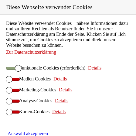
Diese Webseite verwendet Cookies
Diese Website verwendet Cookies – nähere Informationen dazu
Karriere
und zu Ihren Rechten als Benutzer finden Sie in unserer
Ausbildung
Datenschutzerklärung am Ende der Seite. Klicken Sie auf „Ich
stimme zu“, um Cookies zu akzeptieren und direkt unsere
Unternehmen
Website besuchen zu können.
Aktuelles
Zur Datenschutzerklärung
Kontakt
Funktionale Cookies (erforderlich)
Details
Suchen
Medien Cookies
Details
ILIAS E-Learning
Startseite ILIAS E-Learning
Marketing-Cookies
Details
ILIAS-Betrieb
Analyse-Cookies
Details
ILIAS Hosting
Karten-Cookies
ILIAS On-Premises
Details
ILIAS Anwendersupport
ILIAS-Implementierung
Auswahl akzeptieren
ILIAS Design