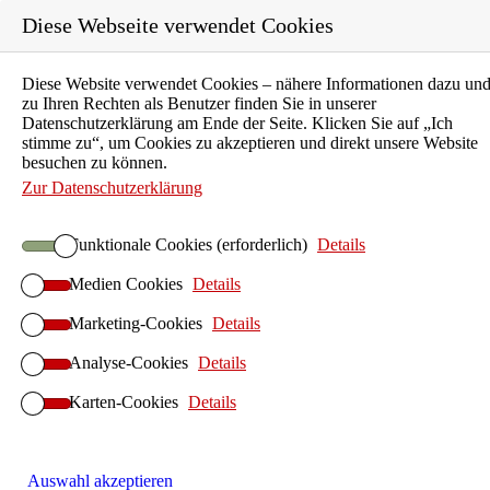
Diese Webseite verwendet Cookies
Karriere
Diese Website verwendet Cookies – nähere Informationen dazu un
zu Ihren Rechten als Benutzer finden Sie in unserer
Ausbildung
Datenschutzerklärung am Ende der Seite. Klicken Sie auf „Ich
stimme zu“, um Cookies zu akzeptieren und direkt unsere Website
Unternehmen
besuchen zu können.
Aktuelles
Zur Datenschutzerklärung
Kontakt
Funktionale Cookies (erforderlich)
Details
Suchen
ILIAS E-Learning
Medien Cookies
Details
Startseite ILIAS E-Learning
Marketing-Cookies
Details
ILIAS-Betrieb
Analyse-Cookies
ILIAS Hosting
Details
ILIAS On-Premises
Karten-Cookies
Details
ILIAS Anwendersupport
ILIAS-Implementierung
ILIAS Design
Auswahl akzeptieren