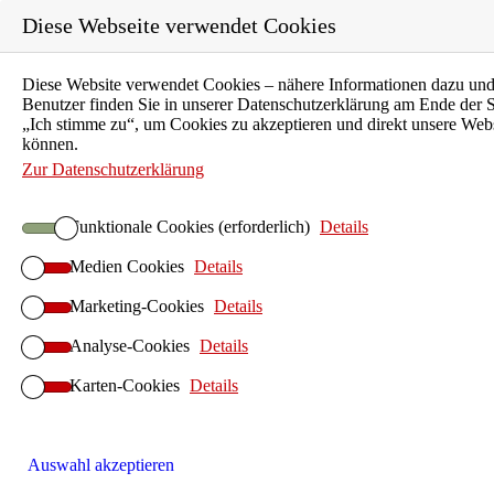
Diese Webseite verwendet Cookies
Diese Website verwendet Cookies – nähere Informationen dazu und
Karriere
Benutzer finden Sie in unserer Datenschutzerklärung am Ende der S
Ausbildung
„Ich stimme zu“, um Cookies zu akzeptieren und direkt unsere Web
können.
Unternehmen
Zur Datenschutzerklärung
Aktuelles
Kontakt
Funktionale Cookies (erforderlich)
Details
Medien Cookies
Details
Suchen
ILIAS E-Learning
Marketing-Cookies
Details
Startseite ILIAS E-Learning
Analyse-Cookies
Details
ILIAS-Betrieb
ILIAS Hosting
Karten-Cookies
Details
ILIAS On-Premises
ILIAS Anwendersupport
ILIAS-Implementierung
Auswahl akzeptieren
ILIAS Design