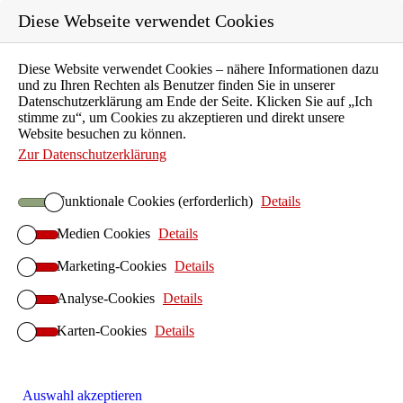
Diese Webseite verwendet Cookies
Diese Website verwendet Cookies – nähere Informationen dazu
Karriere
und zu Ihren Rechten als Benutzer finden Sie in unserer
Ausbildung
Datenschutzerklärung am Ende der Seite. Klicken Sie auf „Ich
stimme zu“, um Cookies zu akzeptieren und direkt unsere
Unternehmen
Website besuchen zu können.
Aktuelles
Zur Datenschutzerklärung
Kontakt
Funktionale Cookies (erforderlich)
Details
Suchen
Medien Cookies
Details
ILIAS E-Learning
Startseite ILIAS E-Learning
Marketing-Cookies
Details
ILIAS-Betrieb
Analyse-Cookies
Details
ILIAS Hosting
Karten-Cookies
ILIAS On-Premises
Details
ILIAS Anwendersupport
ILIAS-Implementierung
Auswahl akzeptieren
ILIAS Design