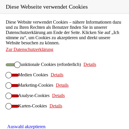
Diese Webseite verwendet Cookies
Diese Website verwendet Cookies – nähere Informationen dazu
Karriere
und zu Ihren Rechten als Benutzer finden Sie in unserer
Ausbildung
Datenschutzerklärung am Ende der Seite. Klicken Sie auf „Ich
stimme zu“, um Cookies zu akzeptieren und direkt unsere
Unternehmen
Website besuchen zu können.
Aktuelles
Zur Datenschutzerklärung
Kontakt
Funktionale Cookies (erforderlich)
Details
Suchen
Medien Cookies
Details
ILIAS E-Learning
Startseite ILIAS E-Learning
Marketing-Cookies
Details
ILIAS-Betrieb
Analyse-Cookies
Details
ILIAS Hosting
Karten-Cookies
ILIAS On-Premises
Details
ILIAS Anwendersupport
ILIAS-Implementierung
Auswahl akzeptieren
ILIAS Design